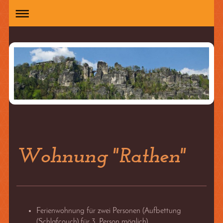
Wohnung "Rathen"
Ferienwohnung für zwei Personen (Aufbettung
(Schlafcouch) für 3. Person möglich)